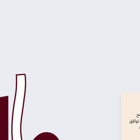
ح
توافق