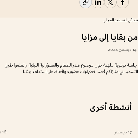
نصائح للتسميد المنزلي
من بقايا إلى مزايا
14 ديسمبر 2024
جلسة توعوية ملهمة حول موضوع هدر الطعام والمسؤولية البيئية، وتعلموا طرق
التسميد في منازلكم لحصد خضراوات عضوية والحفاظ على استدامة بيئتنا.
أنشطة أخرى
17 ديسمبر
للعائلة
للشباب
خارجية
16 ديسمبر
للع