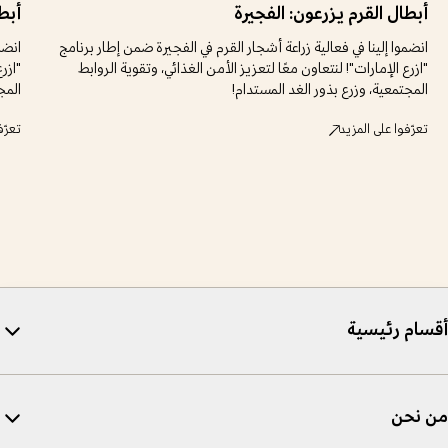
أبطال القرم يزرعون: الفجيرة
أبط
انضموا إلينا في فعالية زراعة أشجار القرم في الفجيرة ضمن إطار برنامج
انضم
"ازرع الإمارات"! لنتعاون معًا لتعزيز الأمن الغذائي، وتقوية الروابط
"ازر
المجتمعية، وزرع بذور الغد المستدام!
المج
تعرّفوا على المزيد
تعرّف
أقسام رئيسية
من نحن