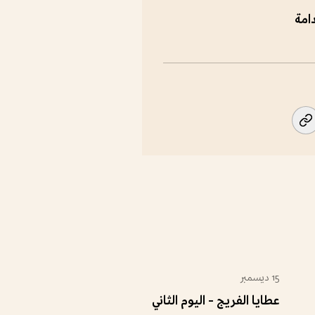
امة
15 ديسمبر
المجتمع
للعائلة
عطايا الفريج - اليوم الثاني