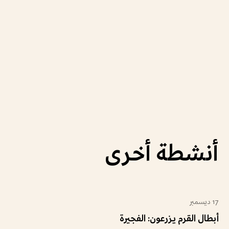
أنشطة أخرى
17 ديسمبر
للعائلة
للشباب
خارجية
أبطال القرم يزرعون: الفجيرة