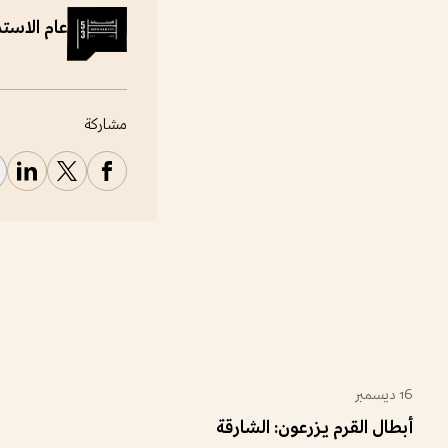
عام الاستد
مشاركة
16 ديسمبر
للعائلة
للشباب
خارجية
أبطال القرم يزرعون: الشارقة